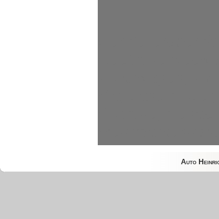
Herstellerübersic
Deutsche Neuwag
Volkswagen, VW, 
Kia, Land-Rover,
Porsche, Renault
Mehrmarkenhändl
Auto Heinr