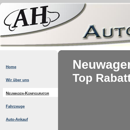
Neuwagen
Home
Top Rabat
Wir über uns
Neuwagen-Konfigurator
Fahrzeuge
Auto-Ankauf