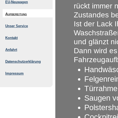
EU-Neuwagen
rückt immer 
Zustandes be
Aufbereitung
Ist der Lack 
Unser Service
Waschstraßen
Kontakt
und glänzt n
Dann wird es 
Anfahrt
Fahrzeugaufb
Datenschutzerklärung
Handwäsc
Impressum
Felgenrei
Türrahmen
Saugen vo
Polstersh
Cockpitre